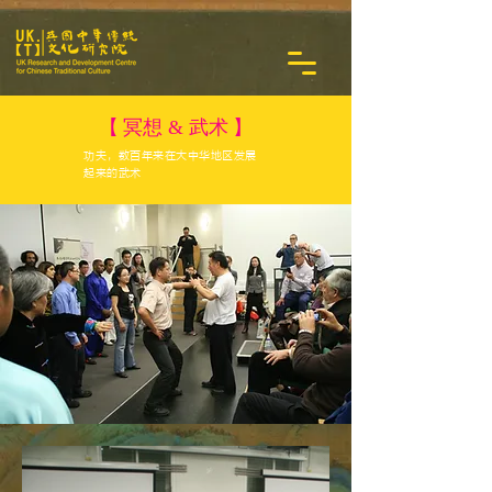
【
】
冥想 & 武术
功夫，数百年来在大中华地区发展
起来的武术